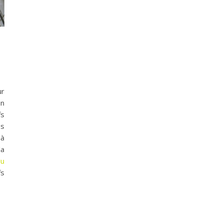
ur
on
fs
es
 à
la
du
fs