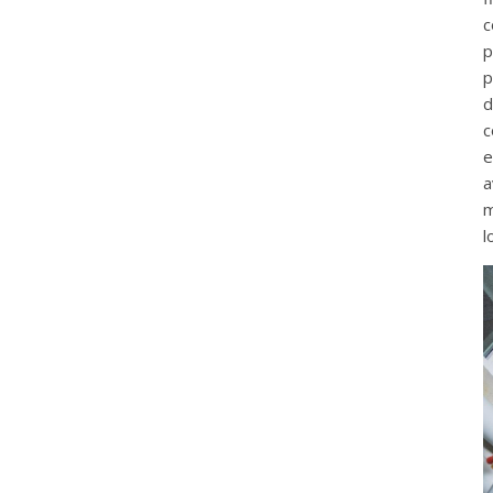
c
p
p
d
c
e
a
m
l