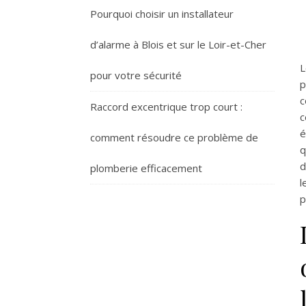
Pourquoi choisir un installateur
d’alarme à Blois et sur le Loir-et-Cher
L
pour votre sécurité
p
c
Raccord excentrique trop court :
c
é
comment résoudre ce problème de
q
d
plomberie efficacement
l
p