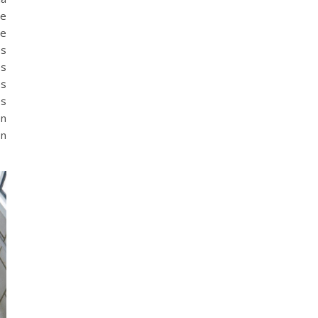
re
De
es
es
es
es
en
on