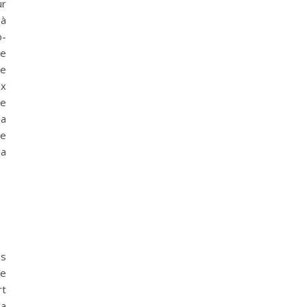
ur
 à
o-
ce
te
ux
de
la
le
la
es
re
rt
la