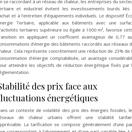
n se raccordant à un réseau de chaleur, les entreprises du secte
ertiaire et industriel évitent les investissements lourds liés
’achat et à l’entretien d’équipements individuels. Le dispositif Éc
nergie Tertiaire, applicable aux bâtiments avec une surfa
’activités tertiaires supérieure ou égale à 1000 m², favorise cet
ransition en appliquant un coefficient avantageux de 0,77 a
onsommations d’énergie des bâtiments raccordés aux réseaux 
haleur. Cela représente concrètement une réduction de 23% de 
onsommation d’énergie comptabilisée, un avantage considérab
our atteindre les objectifs de réduction énergétique fixés par 
églementation.
Stabilité des prix face aux
fluctuations énergétiques
ans un contexte de volatilité des prix des énergies fossiles, l
éseaux de chaleur urbains offrent une stabilité tarifai
ppréciable. La tarification se compose généralement d’une pa
ixe correspondant à l’abonnement et d’une part variable liée à 