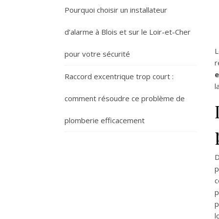
Pourquoi choisir un installateur
d’alarme à Blois et sur le Loir-et-Cher
L
pour votre sécurité
r
e
Raccord excentrique trop court :
l
comment résoudre ce problème de
plomberie efficacement
D
p
c
p
p
l